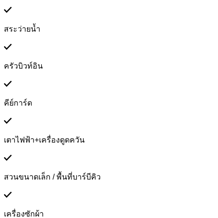
สระว่ายน้ำ
ครัวบิวท์อิน
คีย์การ์ด
เตาไฟฟ้า+เครื่องดูดควัน
สวนขนาดเล็ก / พื้นที่บาร์บีคิว
เครื่องซักผ้า