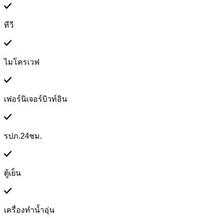
ทีวี
ไมโครเวฟ
เฟอร์นิเจอร์บิวท์อิน
รปภ.24ชม.
ตู้เย็น
เครื่องทำน้ำอุ่น