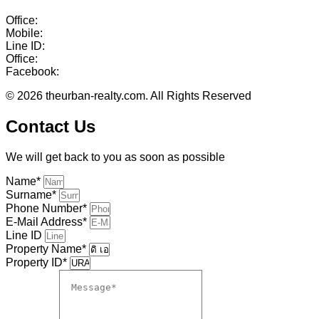
Office:
038-416-507
Mobile:
+(66)95-717-7483
Line ID:
@theurbanrealty
Office:
salestheurbanrealty@gmail.com
Facebook:
https://www.facebook.com/theurbanrealty
© 2026 theurban-realty.com. All Rights Reserved
Contact Us
We will get back to you as soon as possible
Name*
Surname*
Phone Number*
E-Mail Address*
Line ID
Property Name*
Property ID*