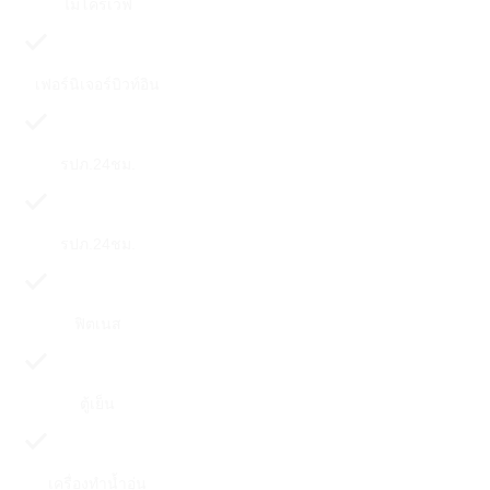
ไมโครเวฟ
เฟอร์นิเจอร์บิวท์อิน
รปภ.24ชม.
รปภ.24ชม.
ฟิตเนส
ตู้เย็น
เครื่องทำน้ำอุ่น