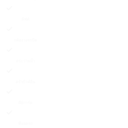
ลิฟต์
กล้องวงจรปิด
สระว่ายน้ำ
ครัวบิวท์อิน
คีย์การ์ด
ที่จอดรถ