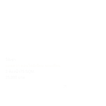
ให้เช่า
แอคควา คอนโดมิเนียม จอมเทียน
75 SQM.
2 ห้องน้ำ
25,000 บาท
รายละเอียด
รายละเอียด