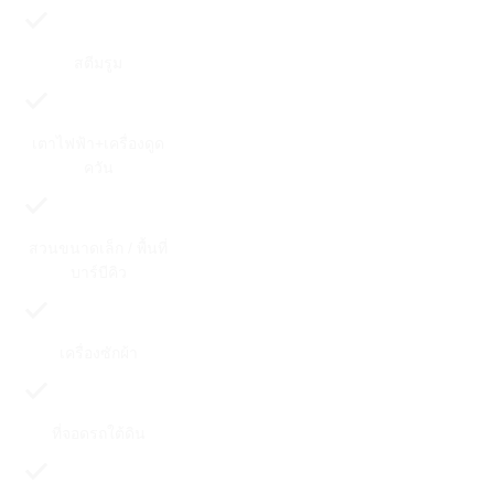
สตีมรูม
เตาไฟฟ้า+เครื่องดูด
ควัน
สวนขนาดเล็ก / พื้นที่
บาร์บีคิว
เครื่องซักผ้า
ที่จอดรถใต้ดิน