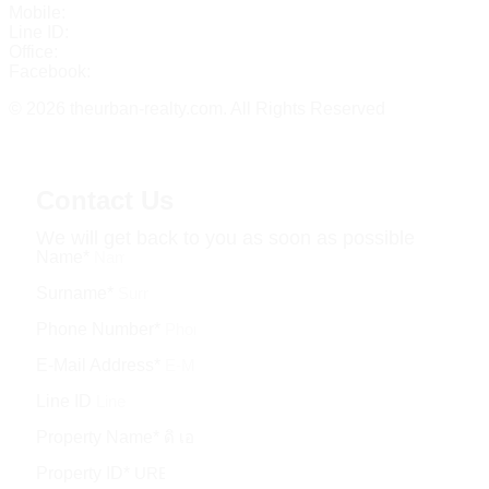
Mobile:
+(66)95-717-7483
Line ID:
@theurbanrealty
Office:
salestheurbanrealty@gmail.com
Facebook:
https://www.facebook.com/theurbanrealty
© 2026 theurban-realty.com. All Rights Reserved
Contact Us
We will get back to you as soon as possible
Name*
Surname*
Phone Number*
E-Mail Address*
Line ID
Property Name*
Property ID*