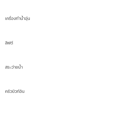
เครื่องทำน้ำอุ่น
ลิฟต์
สระว่ายน้ำ
ครัวบิวท์อิน