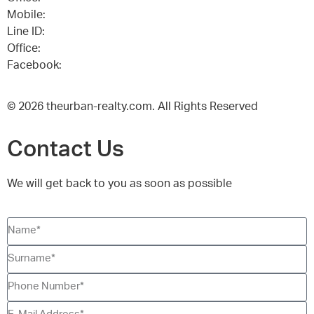
Mobile:
+(66)95-717-7483
Line ID:
@theurbanrealty
Office:
salestheurbanrealty@gmail.com
Facebook:
https://www.facebook.com/theurbanrealty
© 2026 theurban-realty.com. All Rights Reserved
Contact Us
We will get back to you as soon as possible