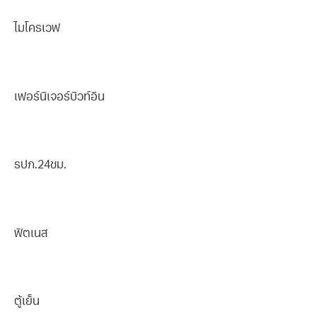
ไมโครเวฟ
เฟอร์นิเจอร์บิวท์อิน
รปภ.24ชม.
ฟิตเนส
ตู้เย็น