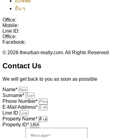
ออฟฟิศ
อื่น ๆ
Office:
038-416-507
Mobile:
+(66)95-717-7483
Line ID:
@theurbanrealty
Office:
salestheurbanrealty@gmail.com
Facebook:
https://www.facebook.com/theurbanrealty
© 2026 theurban-realty.com. All Rights Reserved
Contact Us
We will get back to you as soon as possible
Name*
Surname*
Phone Number*
E-Mail Address*
Line ID
Property Name*
Property ID*