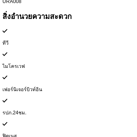
URA008
สิ่งอำนวยความสะดวก
ทีวี
ไมโครเวฟ
เฟอร์นิเจอร์บิวท์อิน
รปภ.24ชม.
ฟิตเนส