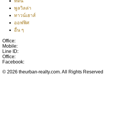
ที่ดิน
พูลวิลล่า
ทาวน์เฮาส์
ออฟฟิศ
อื่น ๆ
Office:
038-416-507
Mobile:
+(66)95-717-7483
Line ID:
@theurbanrealty
Office:
salestheurbanrealty@gmail.com
Facebook:
https://www.facebook.com/theurbanrealty
© 2026 theurban-realty.com. All Rights Reserved