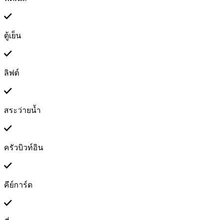
ตู้เย็น
ลิฟต์
สระว่ายน้ำ
ครัวบิวท์อิน
คีย์การ์ด