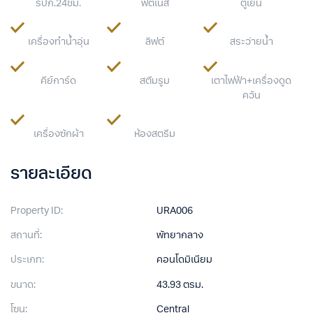
รปภ.24ชม.
ฟิตเนส
ตู้เย็น
เครื่องทำน้ำอุ่น
ลิฟต์
สระว่ายน้ำ
คีย์การ์ด
สตีมรูม
เตาไฟฟ้า+เครื่องดูด
ควัน
เครื่องซักผ้า
ห้องสตรีม
รายละเอียด
Property ID:
URA006
สถานที่:
พัทยากลาง
ประเภท:
คอนโดมิเนียม
ขนาด:
43.93 ตรม.
โซน:
Central