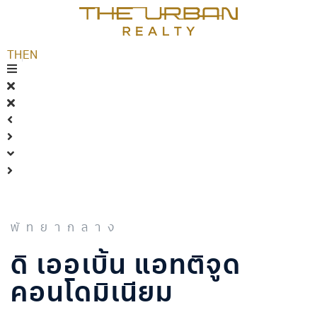
TH
EN
พัทยากลาง
ดิ เออเบิ้น แอทติจูด
คอนโดมิเนียม