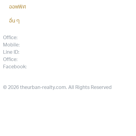
ออฟฟิศ
อื่น ๆ
Office:
038-416-507
Mobile:
+(66)95-717-7483
Line ID:
@theurbanrealty
Office:
salestheurbanrealty@gmail.com
Facebook:
https://www.facebook.com/theurbanrealty
© 2026 theurban-realty.com. All Rights Reserved