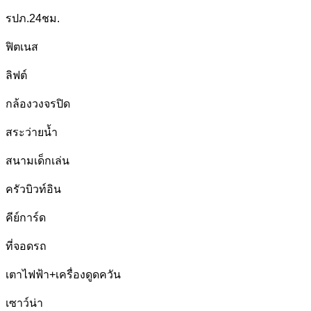
รปภ.24ชม.
ฟิตเนส
ลิฟต์
กล้องวงจรปิด
สระว่ายน้ำ
สนามเด็กเล่น
ครัวบิวท์อิน
คีย์การ์ด
ที่จอดรถ
เตาไฟฟ้า+เครื่องดูดควัน
เซาว์น่า