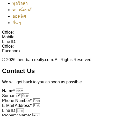
พูลวิลล่า
ทาวน์เฮาส์
ออฟฟิศ
อื่น ๆ
Office:
038-416-507
Mobile:
+(66)95-717-7483
Line ID:
@theurbanrealty
Office:
salestheurbanrealty@gmail.com
Facebook:
https://www.facebook.com/theurbanrealty
© 2026 theurban-realty.com. All Rights Reserved
Contact Us
We will get back to you as soon as possible
Name*
Surname*
Phone Number*
E-Mail Address*
Line ID
Property Name*