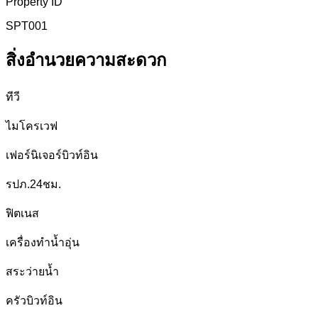
Property ID
SPT001
สิ่งอำนวยความสะดวก
ทีวี
ไมโครเวฟ
เฟอร์นิเจอร์บิวท์อิน
รปภ.24ชม.
ฟิตเนส
เครื่องทำน้ำอุ่น
สระว่ายน้ำ
ครัวบิวท์อิน