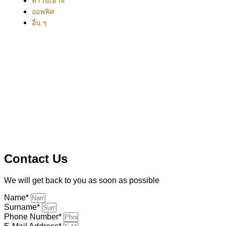
ทาวน์เฮาส์
ออฟฟิศ
อื่น ๆ
Office:
038-416-507
Mobile:
+(66)95-717-7483
Line ID:
@theurbanrealty
Office:
salestheurbanrealty@gmail.com
Facebook:
https://www.facebook.com/theurbanrealty
© 2026 theurban-realty.com. All Rights Reserved
Contact Us
We will get back to you as soon as possible
Name*
Surname*
Phone Number*