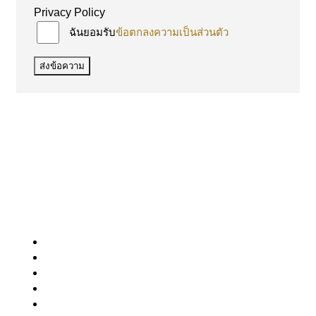
Privacy Policy
ฉันยอมรับ
ข้อตกลงความเป็นส่วนตัว
ส่งข้อความ
The Urban Realty Co., Ltd.
305/3 ม.10 ต.หนองปรือ อ.บางละมุง จ.ชลบุรี 20150
หน้าแรก
สำหรับขาย
ให้เช่า
ขายใหม่
ติดต่อเรา