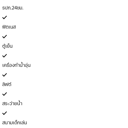
รปภ.24ชม.
ฟิตเนส
ตู้เย็น
เครื่องทำน้ำอุ่น
ลิฟต์
สระว่ายน้ำ
สนามเด็กเล่น