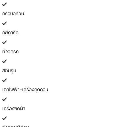
ครัวบิวท์อิน
คีย์การ์ด
ที่จอดรถ
สตีมรูม
เตาไฟฟ้า+เครื่องดูดควัน
เครื่องซักผ้า