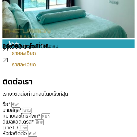
ให้เช่า
แอราส คอนโดมิเนียม
25,000 บาท
1 ห้องนอน
1 ห้องน้ำ
47 ตรม.
รายละเอียด
รายละเอียด
ติดต่อเรา
เราจะติดต่อท่านกลับโดยเร็วที่สุด
ชื่อ*
นามสกุล*
หมายเลขโทรศัพท์*
อีเมลแอดเดรส*
Line ID
หัวข้อติดต่อ