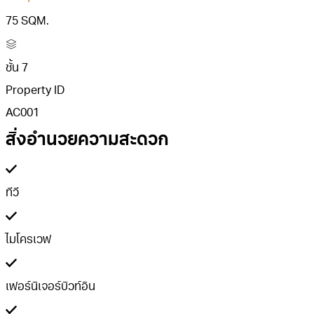
75 SQM.
ชั้น 7
Property ID
AC001
สิ่งอำนวยความสะดวก
ทีวี
ไมโครเวฟ
เฟอร์นิเจอร์บิวท์อิน