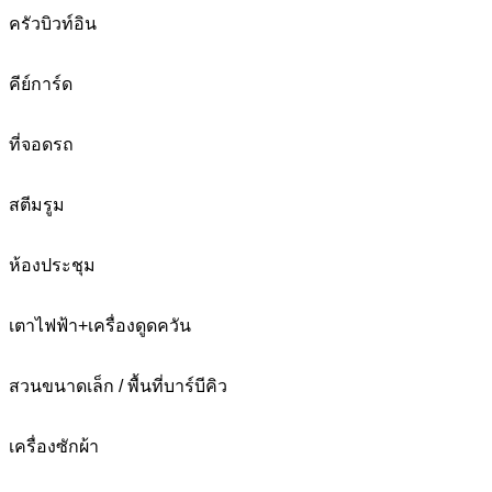
ครัวบิวท์อิน
คีย์การ์ด
ที่จอดรถ
สตีมรูม
ห้องประชุม
เตาไฟฟ้า+เครื่องดูดควัน
สวนขนาดเล็ก / พื้นที่บาร์บีคิว
เครื่องซักผ้า