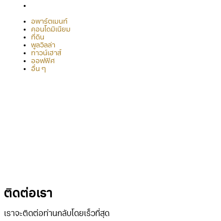
อื่น ๆ
อพาร์ตเมนท์
คอนโดมิเนียม
ที่ดิน
พูลวิลล่า
ทาวน์เฮาส์
ออฟฟิศ
อื่น ๆ
Office:
038-416-507
Mobile:
+(66)95-717-7483
Line ID:
@theurbanrealty
Office:
salestheurbanrealty@gmail.com
Facebook:
https://www.facebook.com/theurbanrealty
© 2026 theurban-realty.com. All Rights Reserved
ติดต่อเรา
เราจะติดต่อท่านกลับโดยเร็วที่สุด