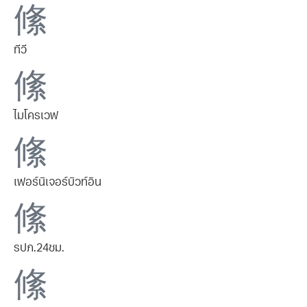
ทีวี
ไมโครเวฟ
เฟอร์นิเจอร์บิวท์อิน
รปภ.24ชม.