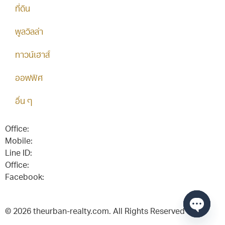
ที่ดิน
พูลวิลล่า
ทาวน์เฮาส์
ออฟฟิศ
อื่น ๆ
Office:
038-416-507
Mobile:
+(66)95-717-7483
Line ID:
@theurbanrealty
Office:
salestheurbanrealty@gmail.com
Facebook:
https://www.facebook.com/theurbanrealty
© 2026 theurban-realty.com. All Rights Reserved
Open c